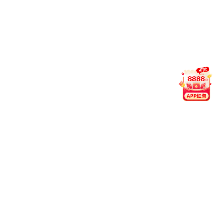
年领先，综合评分稳定保持高位。
版本更新记录 · 按时间分组查看
每次更新内容一目了然，米兰app官网不断打磨细节，提升
体验。
2025 年
v6.3.0 · 2025年10月
推出多端数据同步，浏览记录与个性设置跨设备共享。